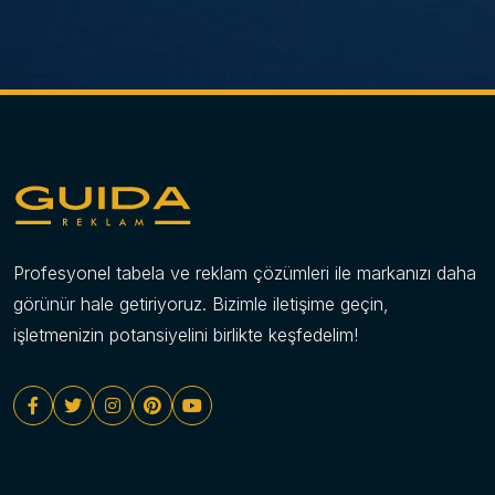
Pilon Tabela (Totem Tabela) ile Uzaktan Fark Edilin,
Markanızı Zirveye Taşıyın
Pilon tabelalar, genellikle işletmelerin ana girişlerinde, yol
kenarlarında veya geniş alanlarda konumlandırılan,
yüksek ve bağımsız duran totem tipi reklam üniteleridir.
Temel amaçları, markanın veya mekanın uzak
mesafelerden bile kolayca fark edilmesini sağlamak,
yönlendirme yapmak ve güçlü bir kurumsal kimlik imajı
Profesyonel tabela ve reklam çözümleri ile markanızı daha
oluşturmaktır. Özellikle ana yollardan biraz içeride kalan
görünür hale getiriyoruz. Bizimle iletişime geçin,
işletmeler, alışveriş merkezleri, akaryakıt istasyonları,
işletmenizin potansiyelini birlikte keşfedelim!
sanayi bölgeleri ve büyük kampüsler için pilon tabelalar
vazgeçilmez bir tanıtım ve yönlendirme aracıdır. Sağlam
yapıları ve etkileyici boyutları ile adeta bir landmark
(işaret noktası) görevi görürler.
Guida Reklam olarak, 15 yıllık sektör deneyimimizle ve