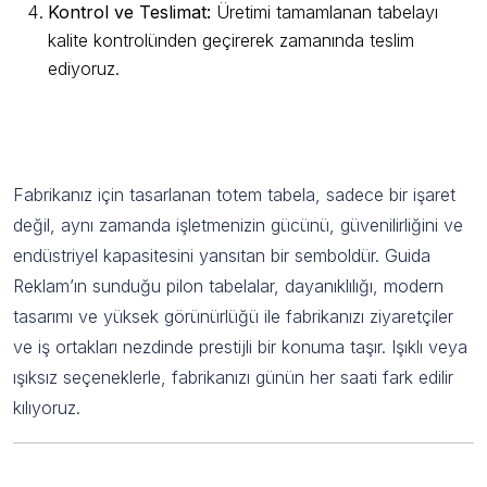
Kontrol ve Teslimat:
Üretimi tamamlanan tabelayı
kalite kontrolünden geçirerek zamanında teslim
ediyoruz.
Fabrika Totem Tabela ile Üretiminizi Öne
Çıkarın
Fabrikanız için tasarlanan totem tabela, sadece bir işaret
değil, aynı zamanda işletmenizin gücünü, güvenilirliğini ve
endüstriyel kapasitesini yansıtan bir semboldür. Guida
Reklam’ın sunduğu pilon tabelalar, dayanıklılığı, modern
tasarımı ve yüksek görünürlüğü ile fabrikanızı ziyaretçiler
ve iş ortakları nezdinde prestijli bir konuma taşır. Işıklı veya
ışıksız seçeneklerle, fabrikanızı günün her saati fark edilir
kılıyoruz.
Fabrika Totem Tabela Hakkında