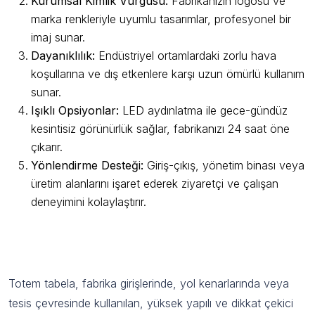
Kurumsal Kimlik Vurgusu:
Fabrikanızın logosu ve
marka renkleriyle uyumlu tasarımlar, profesyonel bir
imaj sunar.
Dayanıklılık:
Endüstriyel ortamlardaki zorlu hava
koşullarına ve dış etkenlere karşı uzun ömürlü kullanım
sunar.
Işıklı Opsiyonlar:
LED aydınlatma ile gece-gündüz
kesintisiz görünürlük sağlar, fabrikanızı 24 saat öne
çıkarır.
Yönlendirme Desteği:
Giriş-çıkış, yönetim binası veya
üretim alanlarını işaret ederek ziyaretçi ve çalışan
deneyimini kolaylaştırır.
Fabrika Totem Tabela Nedir ve Neden
Önemlidir?
Totem tabela, fabrika girişlerinde, yol kenarlarında veya
tesis çevresinde kullanılan, yüksek yapılı ve dikkat çekici