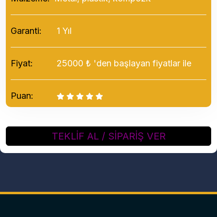
Garanti:
1 Yıl
Fiyat:
25000 ₺ 'den başlayan fiyatlar ile
Puan:
TEKLİF AL / SİPARİŞ VER