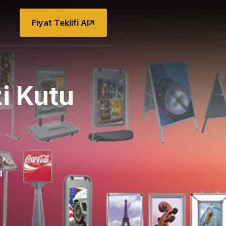
Fiyat Teklifi Al
i Kutu
a