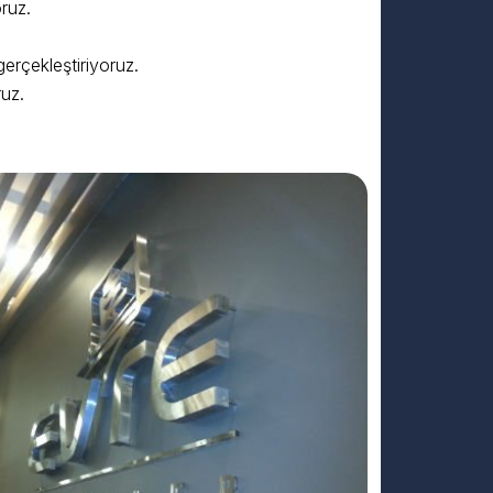
ruz.
erçekleştiriyoruz.
uz.