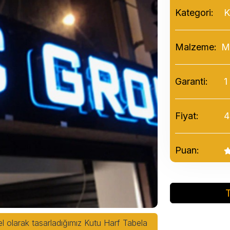
Kategori:
K
Malzeme:
Me
Garanti:
1 
Fiyat:
40
Puan:
el olarak tasarladığımız Kutu Harf Tabela