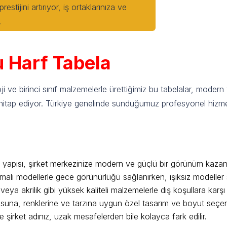
stijini artırıyor, iş ortaklarınıza ve
.
u Harf Tabela
oji ve birinci sınıf malzemelerle ürettiğimiz bu tabelalar, modern 
hitap ediyor. Türkiye genelinde sunduğumuz profesyonel hizmetl
ela Öne Çıkan Özellikleri
li yapısı, şirket merkezinize modern ve güçlü bir görünüm kazand
alı modellerle gece görünürlüğü sağlanırken, ışıksız modeller 
ya akrilik gibi yüksek kaliteli malzemelerle dış koşullara karşı
osuna, renklerine ve tarzına uygun özel tasarım ve boyut seçen
 şirket adınız, uzak mesafelerden bile kolayca fark edilir.