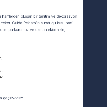
lu harflerden oluşan bir tanıtım ve dekorasyon
ini çeker. Guida Reklam’ın sunduğu kutu harf
 üretim parkurumuz ve uzman ekibimizle,
r.
z.
uz.
a geçiriyoruz: