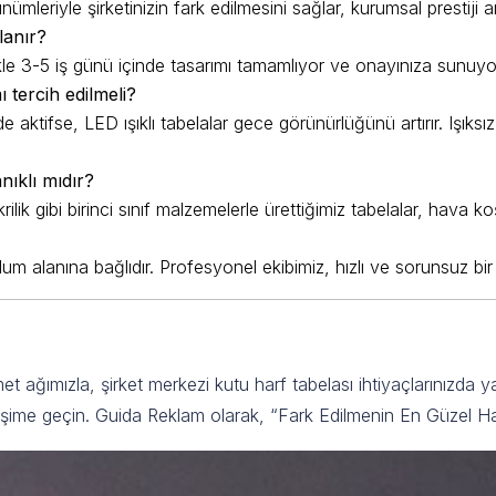
ümleriyle şirketinizin fark edilmesini sağlar, kurumsal prestiji ar
lanır?
likle 3-5 iş günü içinde tasarımı tamamlıyor ve onayınıza sunuyor
ı tercih edilmeli?
e aktifse, LED ışıklı tabelalar gece görünürlüğünü artırır. Işık
nıklı mıdır?
k gibi birinci sınıf malzemelerle ürettiğimiz tabelalar, hava koş
m alanına bağlıdır. Profesyonel ekibimiz, hızlı ve sorunsuz bi
ezinizi Öne Çıkarın
t ağımızla, şirket merkezi kutu harf tabelası ihtiyaçlarınızda y
etişime geçin. Guida Reklam olarak, “Fark Edilmenin En Güzel Hali