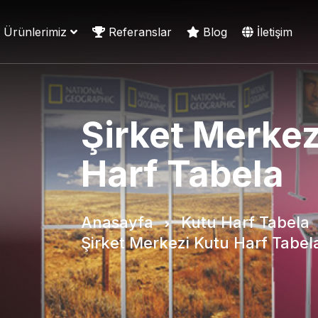
Ürünlerimiz
Referanslar
Blog
İletişim
Şirket Merkez
Harf Tabela
Anasayfa
Kutu Harf Tabela
Şirket Merkezi Kutu Harf Tabel