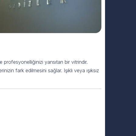
profesyonelliğinizi yansıtan bir vitrindir.
izin fark edilmesini sağlar. Işıklı veya ışıksız
k Sorulan 5 Soru ve