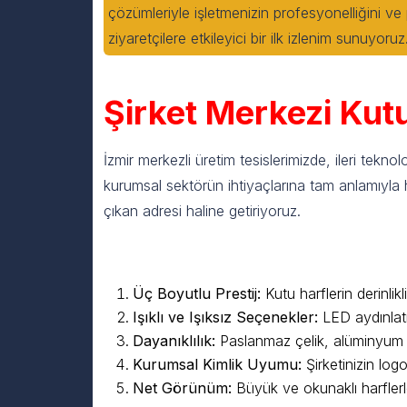
çözümleriyle işletmenizin profesyonelliğini ve pre
ziyaretçilere etkileyici bir ilk izlenim sunuyoruz
Şirket Merkezi Kut
İzmir merkezli üretim tesislerimizde, ileri teknol
kurumsal sektörün ihtiyaçlarına tam anlamıyla 
çıkan adresi haline getiriyoruz.
Şirket Merkezi Kutu Harf Tab
Üç Boyutlu Prestij:
Kutu harflerin derinlik
Işıklı ve Işıksız Seçenekler:
LED aydınlatm
Dayanıklılık:
Paslanmaz çelik, alüminyum ve
Kurumsal Kimlik Uyumu:
Şirketinizin log
Net Görünüm:
Büyük ve okunaklı harflerle