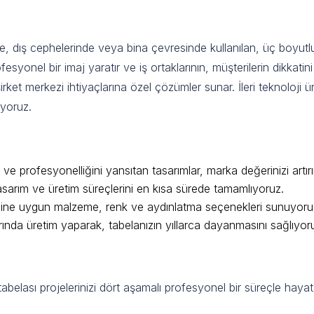
bela Nedir ve Neden Önemlidir?
inde, dış cephelerinde veya bina çevresinde kullanılan, üç boyut
fesyonel bir imaj yaratır ve iş ortaklarının, müşterilerin dikkat
irket merkezi ihtiyaçlarına özel çözümler sunar. İleri teknoloji
üyoruz.
arf Tabela Avantajları
ni ve profesyonelliğini yansıtan tasarımlar, marka değerinizi artırı
tasarım ve üretim süreçlerini en kısa sürede tamamlıyoruz.
iğine uygun malzeme, renk ve aydınlatma seçenekleri sunuyoru
arında üretim yaparak, tabelanızın yıllarca dayanmasını sağlıyor
ir Hizmet
abelası projelerinizi dört aşamalı profesyonel bir süreçle hayat