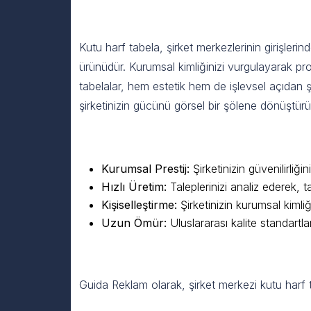
Şirket Merkezi Kutu Harf Ta
Kutu harf tabela, şirket merkezlerinin girişler
ürünüdür. Kurumsal kimliğinizi vurgulayarak pro
tabelalar, hem estetik hem de işlevsel açıdan ş
şirketinizin gücünü görsel bir şölene dönüştür
Guida Reklam Farkıyla Kutu H
Kurumsal Prestij:
Şirketinizin güvenilirliği
Hızlı Üretim:
Taleplerinizi analiz ederek, 
Kişiselleştirme:
Şirketinizin kurumsal kiml
Uzun Ömür:
Uluslararası kalite standartl
Çalışma Sürecimizle Güvenil
Guida Reklam olarak, şirket merkezi kutu harf t