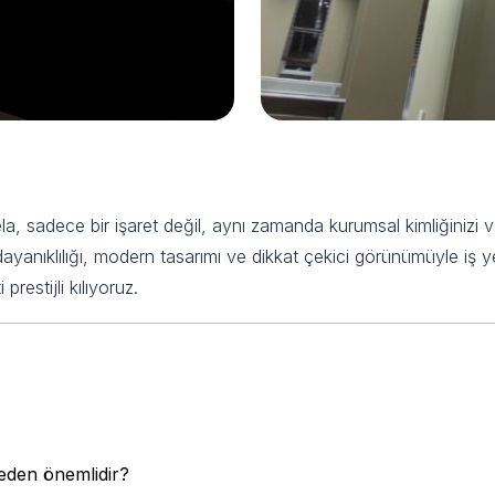
ela ile Gücünüzü Gösterin
la, sadece bir işaret değil, aynı zamanda kurumsal kimliğinizi ve 
anıklılığı, modern tasarımı ve dikkat çekici görünümüyle iş yerin
restijli kılıyoruz.
u Harf Tabela Hakkında Sı
neden önemlidir?