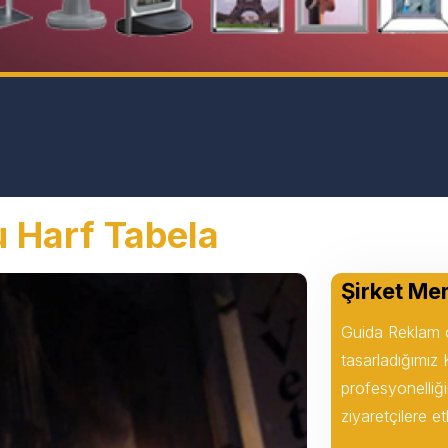
u Harf Tabela
Şirket Me
Guida Reklam ol
tasarladığımız
profesyonelliğin
ziyaretçilere et