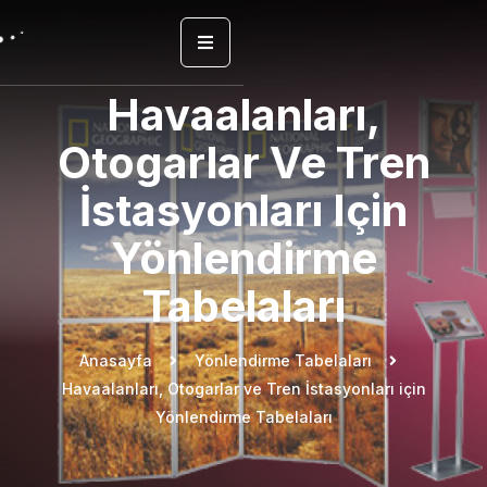
Havaalanları,
Otogarlar Ve Tren
İstasyonları Için
Yönlendirme
Tabelaları
Anasayfa
Yönlendirme Tabelaları
Havaalanları, Otogarlar ve Tren İstasyonları için
Yönlendirme Tabelaları