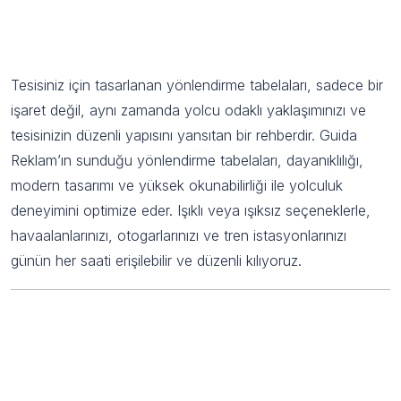
İstasyonları için Yönlendirme Tabelaları
ile Yolculuğu Kolaylaştırın
Tesisiniz için tasarlanan yönlendirme tabelaları, sadece bir
işaret değil, aynı zamanda yolcu odaklı yaklaşımınızı ve
tesisinizin düzenli yapısını yansıtan bir rehberdir. Guida
Reklam’ın sunduğu yönlendirme tabelaları, dayanıklılığı,
modern tasarımı ve yüksek okunabilirliği ile yolculuk
deneyimini optimize eder. Işıklı veya ışıksız seçeneklerle,
havaalanlarınızı, otogarlarınızı ve tren istasyonlarınızı
günün her saati erişilebilir ve düzenli kılıyoruz.
Havaalanları, Otogarlar ve Tren
İstasyonları için Yönlendirme
Tabelaları Hakkında Sık Sorulan