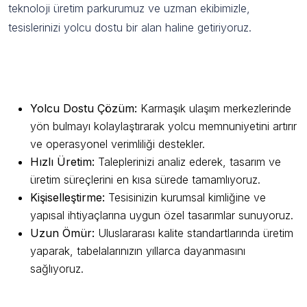
teknoloji üretim parkurumuz ve uzman ekibimizle,
tesislerinizi yolcu dostu bir alan haline getiriyoruz.
Guida Reklam Farkıyla Yönlendirme
Tabelası Avantajları
Yolcu Dostu Çözüm:
Karmaşık ulaşım merkezlerinde
yön bulmayı kolaylaştırarak yolcu memnuniyetini artırır
ve operasyonel verimliliği destekler.
Hızlı Üretim:
Taleplerinizi analiz ederek, tasarım ve
üretim süreçlerini en kısa sürede tamamlıyoruz.
Kişiselleştirme:
Tesisinizin kurumsal kimliğine ve
yapısal ihtiyaçlarına uygun özel tasarımlar sunuyoruz.
Uzun Ömür:
Uluslararası kalite standartlarında üretim
yaparak, tabelalarınızın yıllarca dayanmasını
sağlıyoruz.
Çalışma Sürecimizle Güvenilir Hizmet