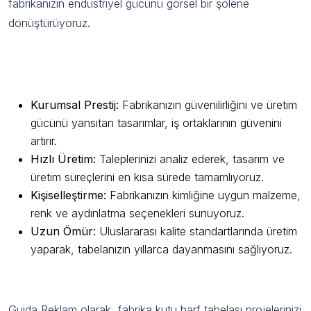
fabrikanızın endüstriyel gücünü görsel bir şölene
dönüştürüyoruz.
Guida Reklam Farkıyla Kutu Harf Tabela
Avantajları
Kurumsal Prestij:
Fabrikanızın güvenilirliğini ve üretim
gücünü yansıtan tasarımlar, iş ortaklarının güvenini
artırır.
Hızlı Üretim:
Taleplerinizi analiz ederek, tasarım ve
üretim süreçlerini en kısa sürede tamamlıyoruz.
Kişiselleştirme:
Fabrikanızın kimliğine uygun malzeme,
renk ve aydınlatma seçenekleri sunuyoruz.
Uzun Ömür:
Uluslararası kalite standartlarında üretim
yaparak, tabelanızın yıllarca dayanmasını sağlıyoruz.
Çalışma Sürecimizle Güvenilir Hizmet
Guida Reklam olarak, fabrika kutu harf tabelası projelerinizi