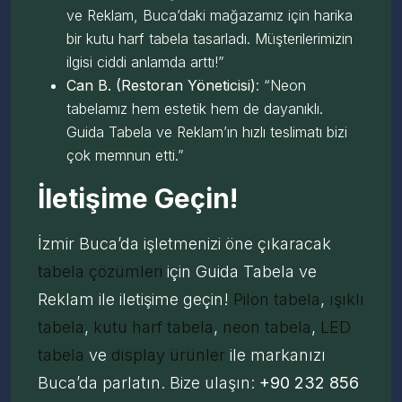
ve Reklam, Buca’daki mağazamız için harika
bir kutu harf tabela tasarladı. Müşterilerimizin
ilgisi ciddi anlamda arttı!”
Can B. (Restoran Yöneticisi)
: “Neon
tabelamız hem estetik hem de dayanıklı.
Guida Tabela ve Reklam’ın hızlı teslimatı bizi
çok memnun etti.”
İletişime Geçin!
İzmir Buca’da işletmenizi öne çıkaracak
tabela çözümleri
için Guida Tabela ve
Reklam ile iletişime geçin!
Pilon tabela
,
ışıklı
tabela
,
kutu harf tabela
,
neon tabela
,
LED
tabela
ve
display ürünler
ile markanızı
Buca’da parlatın. Bize ulaşın:
+90 232 856