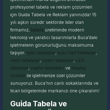
profesyonel tabela ve reklam çözümleri
için Guida Tabela ve Reklam yanınızda! 15
yılı aşkın süredir sektörde lider olan
firmamız,
tabela
üretiminde modern
teknoloji ve yaratıcı tasarımlarla Buca’daki
işletmelerin görünürlüğünü maksimuma
taşıyor.
Işıklı tabelalar
,
kutu harf tabelalar
,
neon tabelalar
,
totem tabelalar
,
LED
tabelalar
,
cephe tabelaları
ve
display
ürünler
ile işletmenize özel çözümler
sunuyoruz. Buca’nın canlı sokaklarında ve
ticari bölgelerinde markanızı öne çıkaralım!
Guida Tabela ve